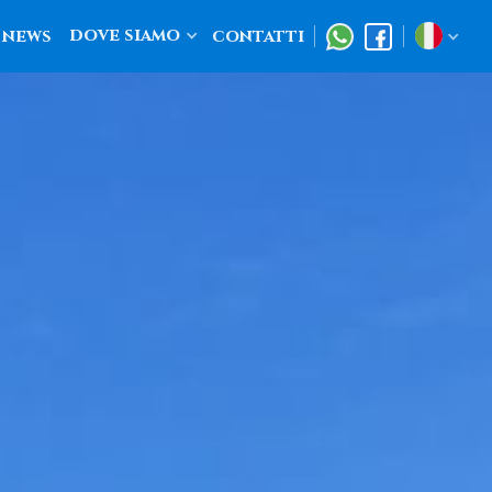
dove siamo
news
contatti