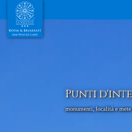
Punti d'inte
monumenti, località e mete