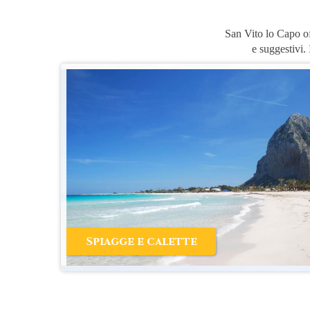
San Vito lo Capo of
e suggestivi. 
Spiagge e calette