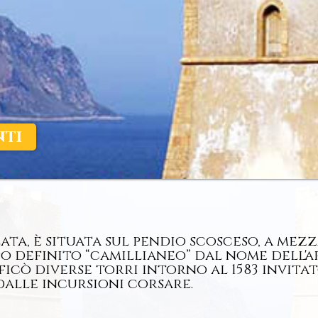
nti
olata, è situata sul pendio scosceso, a me
ipo definito “camillianeo” dal nome dell
icò diverse torri intorno al 1583 invitat
 dalle incursioni corsare.