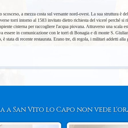
io scosceso, a mezza costa sul versante nord-ovest. La sua struttura è del
erse torri intorno al 1583 invitato dietro richiesta del viceré perché si r
apiente cisterna per raccogliere l'acqua piovana. Attraverso una scala es
va essere in comunicazione con le torri di Bonagia e di monte S. Giulian
stata di recente restaurata. Erano tre, di regola, i militari addetti alla 
a a San Vito lo Capo non vede l'ora