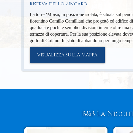
Riserva dello Zingaro
La torre ‘Mpisu, in posizione isolata, è situata sul pend
fiorentino Camillo Camilliani che progettò ed edificò div
quadrata e pochi e semplici divisioni interne oltre una c
terrazza di copertura. Per la sua posizione elevata dove
golfo di Cofano. In stato di abbandono per lungo tempo, è 
VISUALIZZA SULLA MAPPA
B&B La Nicchi