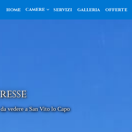
camere
home
servizi
galleria
offerte
resse
 da vedere a San Vito lo Capo