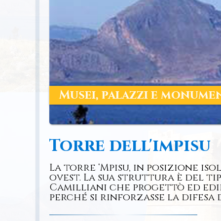
Musei, palazzi e monume
Torre dell'impisu
La torre ‘Mpisu, in posizione is
ovest. La sua struttura è del t
Camilliani che progettò ed edif
perché si rinforzasse la difesa