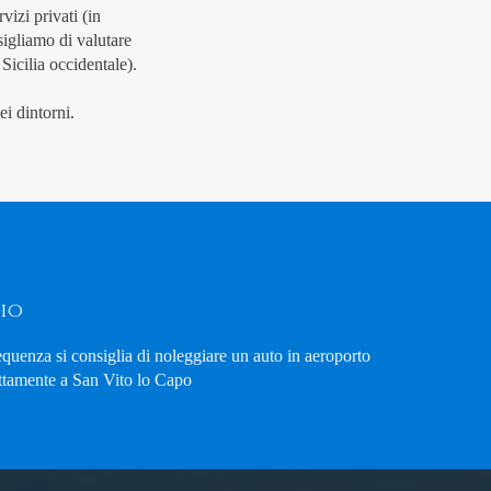
vizi privati (in
igliamo di valutare
Sicilia occidentale).
ei dintorni.
io
equenza si consiglia di noleggiare un auto in aeroporto
ttamente a San Vito lo Capo