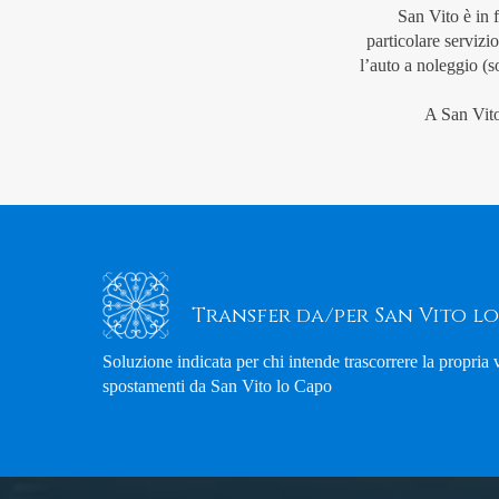
San Vito è in f
particolare serviz
l’auto a noleggio (s
A San Vito 
Transfer da/per San Vito l
Soluzione indicata per chi intende trascorrere la propria
spostamenti da San Vito lo Capo