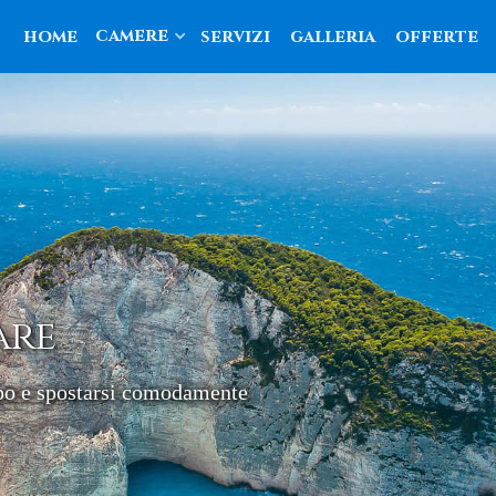
camere
home
servizi
galleria
offerte
are
po e spostarsi comodamente