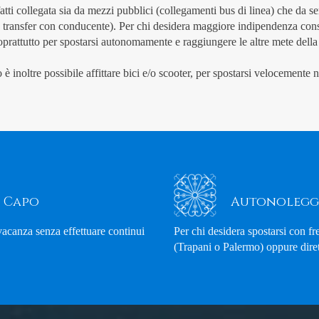
atti collegata sia da mezzi pubblici (collegamenti bus di linea) che da ser
io transfer con conducente). Per chi desidera maggiore indipendenza cons
oprattutto per spostarsi autonomamente e raggiungere le altre mete della 
è inoltre possibile affittare bici e/o scooter, per spostarsi velocemente n
o Capo
Autonolegg
 vacanza senza effettuare continui
Per chi desidera spostarsi con fr
(Trapani o Palermo) oppure dire