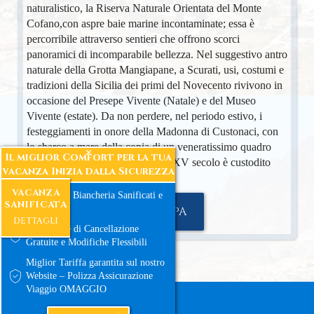
naturalistico, la Riserva Naturale Orientata del Monte
Cofano,con aspre baie marine incontaminate; essa è
percorribile attraverso sentieri che offrono scorci
panoramici di incomparabile bellezza. Nel suggestivo antro
naturale della Grotta Mangiapane, a Scurati, usi, costumi e
tradizioni della Sicilia dei primi del Novecento rivivono in
occasione del Presepe Vivente (Natale) e del Museo
Vivente (estate). Da non perdere, nel periodo estivo, i
festeggiamenti in onore della Madonna di Custonaci, con
lo sbarco a mare della copia di un veneratissimo quadro
Il miglior Comfort per la tua
della Vergine, il cui originale del XV secolo è custodito
vacanza Inizia dalla Sicurezza
nell'omonimo Santuario.
VACANZA
Ambienti e Biancheria Sanificati e
SANIFICATA
Certificati
VISUALIZZA SULLA MAPPA
DETTAGLI
Condizione di Cancellazione
Gratuite e Modifiche Flessibili
Miglior Tariffa garantita sul nostro
Website – Polizza Assicurazione
Viaggio OMAGGIO