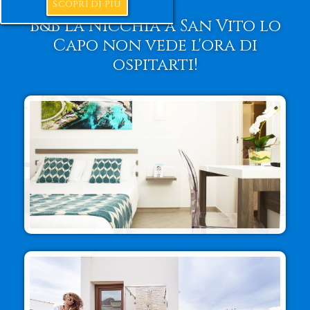
SCOPRI DI PIÙ
B&B La Nicchia a San Vito lo
Capo non vede l'ora di
ospitarti!