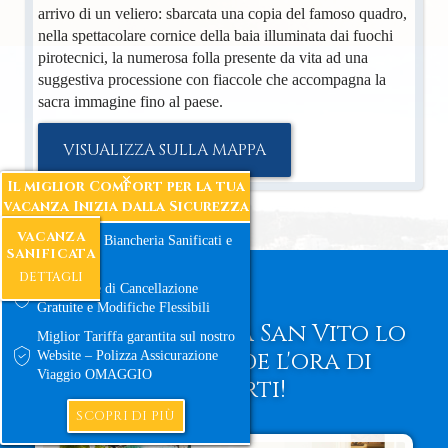
arrivo di un veliero: sbarcata una copia del famoso quadro,
nella spettacolare cornice della baia illuminata dai fuochi
pirotecnici, la numerosa folla presente da vita ad una
suggestiva processione con fiaccole che accompagna la
sacra immagine fino al paese.
VISUALIZZA SULLA MAPPA
Il miglior Comfort per la tua
vacanza Inizia dalla Sicurezza
VACANZA
Ambienti e Biancheria Sanificati e
SANIFICATA
Certificati
DETTAGLI
Condizione di Cancellazione
Gratuite e Modifiche Flessibili
B&B La Nicchia a San Vito lo
Miglior Tariffa garantita sul nostro
Capo non vede l'ora di
Website – Polizza Assicurazione
Viaggio OMAGGIO
ospitarti!
SCOPRI DI PIÙ